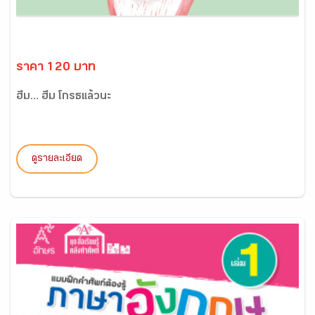
ราคา 120 บาท
ฮึ่ม... ฮึ่ม โกรธแล้วนะ
ดูรายละเอียด