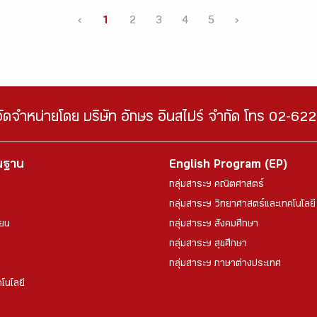
‹
1
2
3
4
5
›
จัดจำหน่ายโดย บริษัท อักษร อินสไปร์ จำกัด โทร 02-6
้นฐาน
English Program (EP)
กลุ่มสาระฯ คณิตศาสตร์
กลุ่มสาระฯ วิทยาศาสตร์และเทคโนโลยี
ียน
กลุ่มสาระฯ สังคมศึกษา
กลุ่มสาระฯ สุขศึกษา
กลุ่มสาระฯ ภาษาต่างประเทศ
โนโลยี