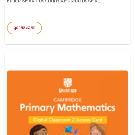
ชุด IEP SMART ประเมินการอ่านเขียน ประจำต...
ดูรายละเอียด