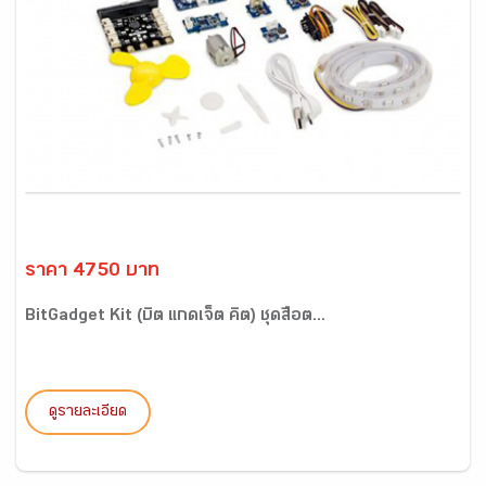
ราคา 4750 บาท
BitGadget Kit (บิต แกดเจ็ต คิต) ชุดสื่อต...
ดูรายละเอียด