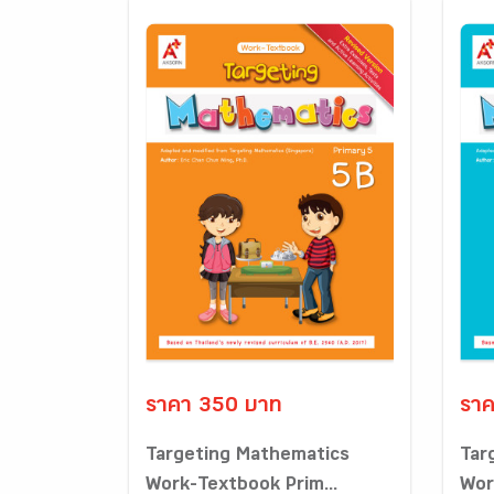
ราคา 350 บาท
ราค
Targeting Mathematics
Tar
Work-Textbook Prim...
Wor