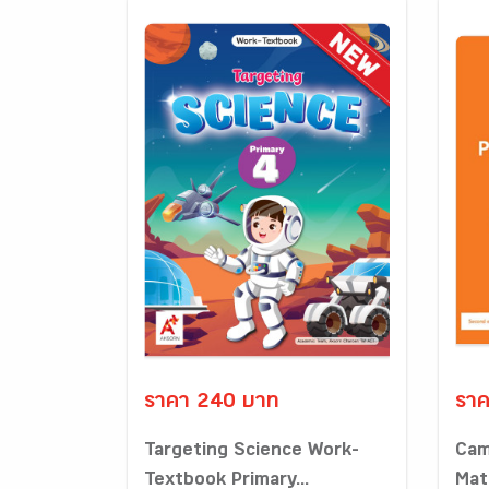
ราคา 240 บาท
ราค
Targeting Science Work-
Cam
Textbook Primary...
Mat