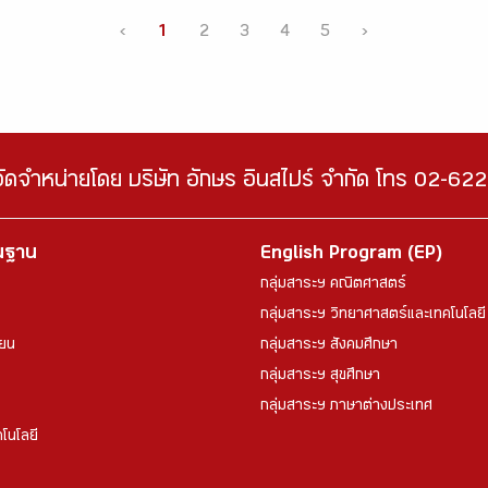
‹
1
2
3
4
5
›
จัดจำหน่ายโดย บริษัท อักษร อินสไปร์ จำกัด โทร 02-6
้นฐาน
English Program (EP)
กลุ่มสาระฯ คณิตศาสตร์
กลุ่มสาระฯ วิทยาศาสตร์และเทคโนโลยี
ียน
กลุ่มสาระฯ สังคมศึกษา
กลุ่มสาระฯ สุขศึกษา
กลุ่มสาระฯ ภาษาต่างประเทศ
โนโลยี