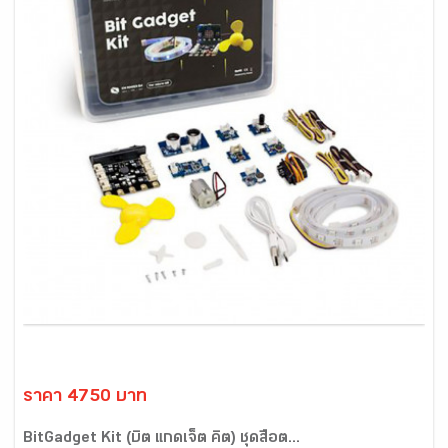
ราคา 4750 บาท
BitGadget Kit (บิต แกดเจ็ต คิต) ชุดสื่อต...