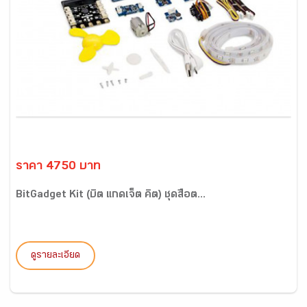
ราคา 4750 บาท
BitGadget Kit (บิต แกดเจ็ต คิต) ชุดสื่อต...
ดูรายละเอียด