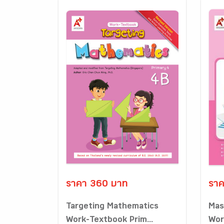
ราคา 360 บาท
ราค
Targeting Mathematics
Mas
Work-Textbook Prim...
Wor