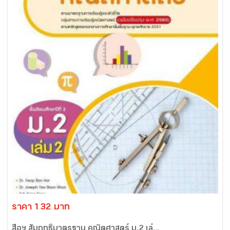
ราคา 132 บาท
สื่อฯ สัมฤทธิ์มาตรฐาน คณิตศาสตร์ ม.2 เล่...