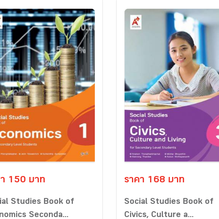
า 150 บาท
ราคา 168 บาท
ial Studies Book of
Social Studies Book of
nomics Seconda...
Civics, Culture a...