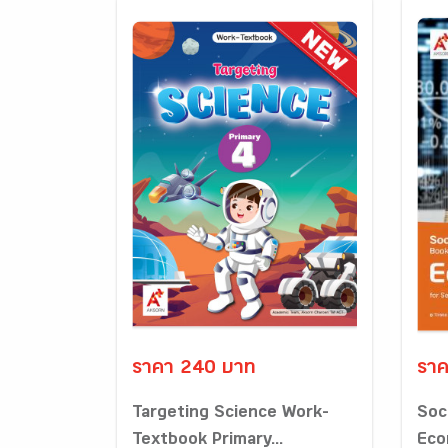
ราคา 240 บาท
ราค
Targeting Science Work-
Soc
Textbook Primary...
Eco