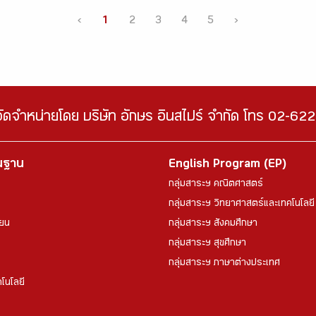
‹
1
2
3
4
5
›
จัดจำหน่ายโดย บริษัท อักษร อินสไปร์ จำกัด โทร 02-6
้นฐาน
English Program (EP)
กลุ่มสาระฯ คณิตศาสตร์
กลุ่มสาระฯ วิทยาศาสตร์และเทคโนโลยี
ียน
กลุ่มสาระฯ สังคมศึกษา
กลุ่มสาระฯ สุขศึกษา
กลุ่มสาระฯ ภาษาต่างประเทศ
โนโลยี