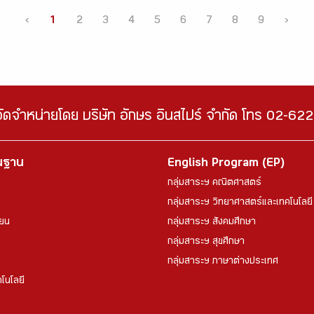
‹
1
2
3
4
5
6
7
8
9
›
จัดจำหน่ายโดย บริษัท อักษร อินสไปร์ จำกัด โทร 02-6
้นฐาน
English Program (EP)
กลุ่มสาระฯ คณิตศาสตร์
กลุ่มสาระฯ วิทยาศาสตร์และเทคโนโลยี
ียน
กลุ่มสาระฯ สังคมศึกษา
กลุ่มสาระฯ สุขศึกษา
กลุ่มสาระฯ ภาษาต่างประเทศ
โนโลยี