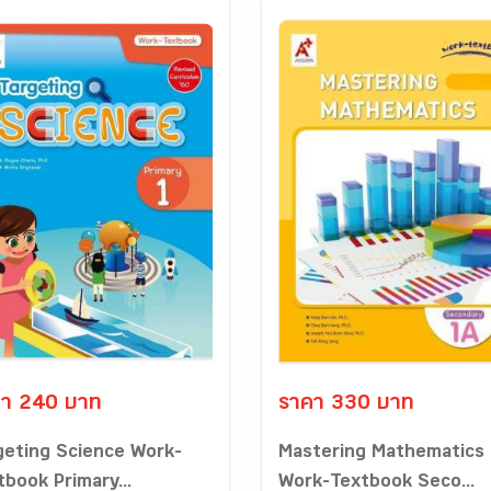
า 240 บาท
ราคา 330 บาท
geting Science Work-
Mastering Mathematics
tbook Primary...
Work-Textbook Seco...