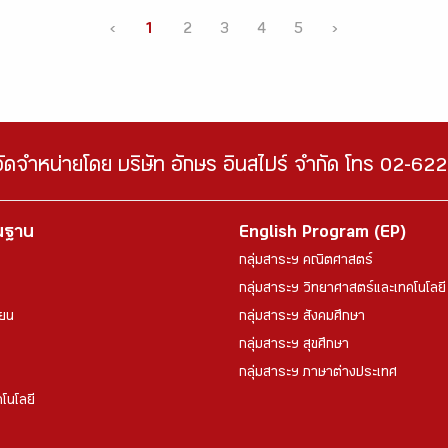
‹
1
2
3
4
5
›
จัดจำหน่ายโดย บริษัท อักษร อินสไปร์ จำกัด โทร 02-6
้นฐาน
English Program (EP)
กลุ่มสาระฯ คณิตศาสตร์
กลุ่มสาระฯ วิทยาศาสตร์และเทคโนโลยี
ียน
กลุ่มสาระฯ สังคมศึกษา
กลุ่มสาระฯ สุขศึกษา
กลุ่มสาระฯ ภาษาต่างประเทศ
โนโลยี