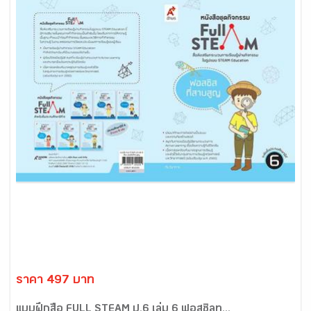
ราคา 497 บาท
แบบฝึกสื่อ FULL STEAM ป.6 เล่ม 6 ฟอสซิลท...