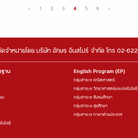
‹
1
2
3
4
5
6
›
จัดจำหน่ายโดย บริษัท อักษร อินสไปร์ จำกัด โทร 02-6
้นฐาน
English Program (EP)
กลุ่มสาระฯ คณิตศาสตร์
กลุ่มสาระฯ วิทยาศาสตร์และเทคโนโลยี
ียน
กลุ่มสาระฯ สังคมศึกษา
กลุ่มสาระฯ สุขศึกษา
กลุ่มสาระฯ ภาษาต่างประเทศ
โนโลยี