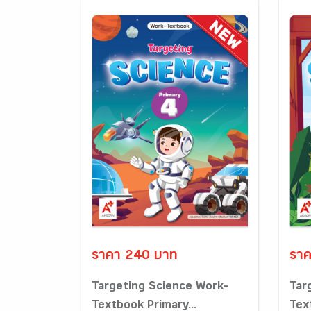
ราคา 240 บาท
ราค
Targeting Science Work-
Tar
Textbook Primary...
Tex