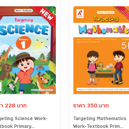
า 228 บาท
ราคา 350 บาท
geting Science Work-
Targeting Mathematics
tbook Primary...
Work-Textbook Prim...