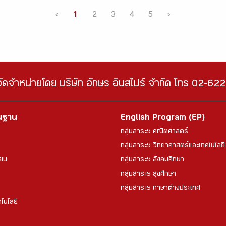
‹
1
2
3
4
5
›
จัดจำหน่ายโดย บริษัท อักษร อินสไปร์ จำกัด โทร 02-6
้นฐาน
English Program (EP)
กลุ่มสาระฯ คณิตศาสตร์
กลุ่มสาระฯ วิทยาศาสตร์และเทคโนโลยี
ียน
กลุ่มสาระฯ สังคมศึกษา
กลุ่มสาระฯ สุขศึกษา
กลุ่มสาระฯ ภาษาต่างประเทศ
โนโลยี