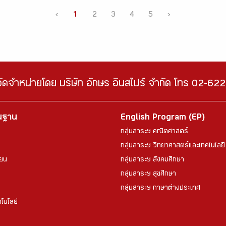
‹
1
2
3
4
5
›
จัดจำหน่ายโดย บริษัท อักษร อินสไปร์ จำกัด โทร 02-6
้นฐาน
English Program (EP)
กลุ่มสาระฯ คณิตศาสตร์
กลุ่มสาระฯ วิทยาศาสตร์และเทคโนโลยี
ียน
กลุ่มสาระฯ สังคมศึกษา
กลุ่มสาระฯ สุขศึกษา
กลุ่มสาระฯ ภาษาต่างประเทศ
โนโลยี