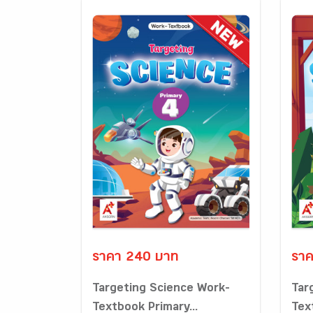
ราคา 240 บาท
ราค
Targeting Science Work-
Tar
Textbook Primary...
Tex