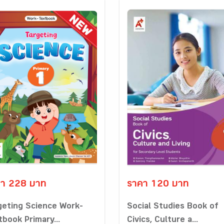
า 228 บาท
ราคา 120 บาท
geting Science Work-
Social Studies Book of
tbook Primary...
Civics, Culture a...