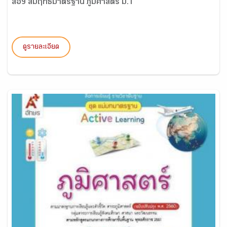
สื่อฯ สัมฤทธิ์มาตรฐาน ภูมิศาสตร์ ม.1
ดูรายละเอียด