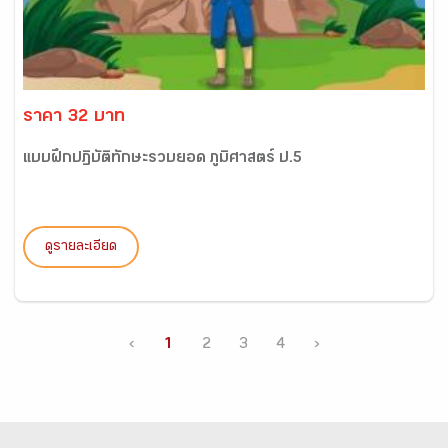
ราคา 32 บาท
แบบฝึกปฏิบัติทักษะรวบยอด ภูมิศาสตร์ ป.5
ดูรายละเอียด
‹
1
2
3
4
›