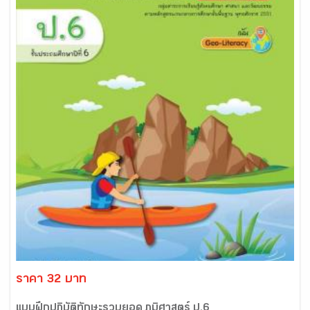
ราคา 32 บาท
แบบฝึกปฏิบัติทักษะรวบยอด ภูมิศาสตร์ ป.6