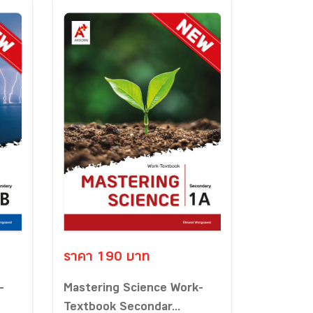
ราคา 190 บาท
-
Mastering Science Work-
Textbook Secondar...