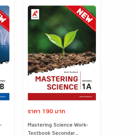
ราคา 190 บาท
-
Mastering Science Work-
Textbook Secondar...