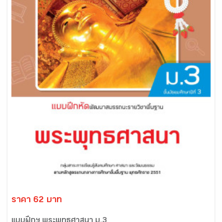
ราคา 62 บาท
แบบฝึกฯ พระพุทธศาสนา ม.3