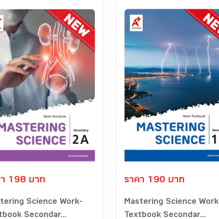
า 198 บาท
ราคา 190 บาท
tering Science Work-
Mastering Science Work
tbook Secondar...
Textbook Secondar...