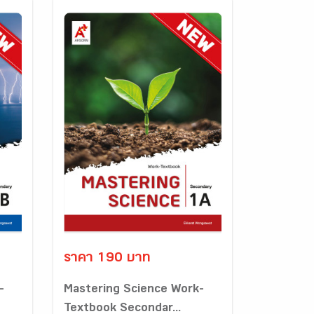
ราคา 190 บาท
-
Mastering Science Work-
Textbook Secondar...