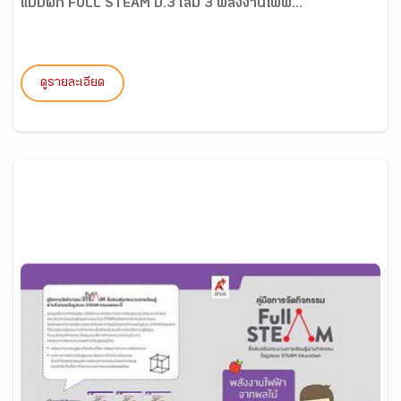
แบบฝึก FULL STEAM ป.3 เล่ม 3 พลังงานไฟฟ้...
ดูรายละเอียด