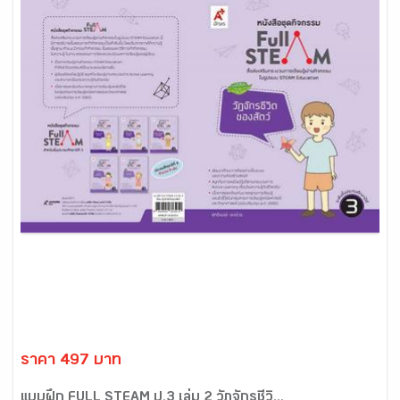
ราคา 497 บาท
แบบฝึก FULL STEAM ป.3 เล่ม 2 วัฎจักรชีวิ...