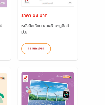
ราคา 68 บาท
ป์
หนังสือเรียน ดนตรี-นาฏศิลป์
ป.6
ดูรายละเอียด