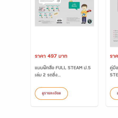
ราคา 497 บาท
ราค
แบบฝึกสื่อ FULL STEAM ป.5
คู่ม
เล่ม 2 รถซิ่ง...
STE
ดูรายละเอียด