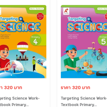
า 320 บาท
ราคา 320 บาท
geting Science Work-
Targeting Science Work
tbook Primary...
Textbook Primary...