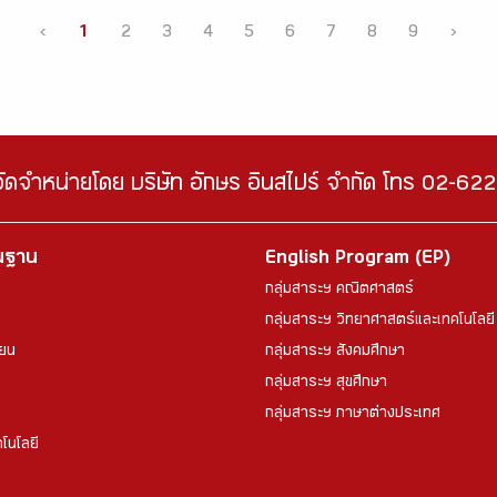
‹
1
2
3
4
5
6
7
8
9
›
จัดจำหน่ายโดย บริษัท อักษร อินสไปร์ จำกัด โทร 02-6
้นฐาน
English Program (EP)
กลุ่มสาระฯ คณิตศาสตร์
กลุ่มสาระฯ วิทยาศาสตร์และเทคโนโลยี
ียน
กลุ่มสาระฯ สังคมศึกษา
กลุ่มสาระฯ สุขศึกษา
กลุ่มสาระฯ ภาษาต่างประเทศ
โนโลยี