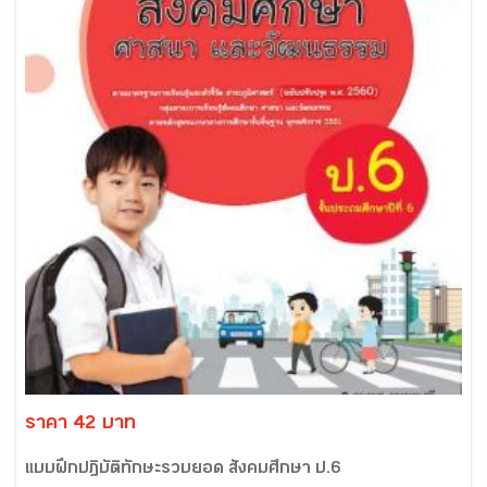
ราคา 42 บาท
แบบฝึกปฎิบัติทักษะรวบยอด สังคมศึกษา ป.6