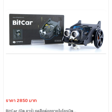
ราคา 2850 บาท
BitCar (บิต คาร์) ชุดสื่อต่อขยายไมโครบิต...