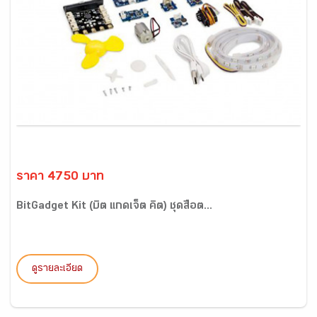
ราคา 4750 บาท
BitGadget Kit (บิต แกดเจ็ต คิต) ชุดสื่อต...
ดูรายละเอียด