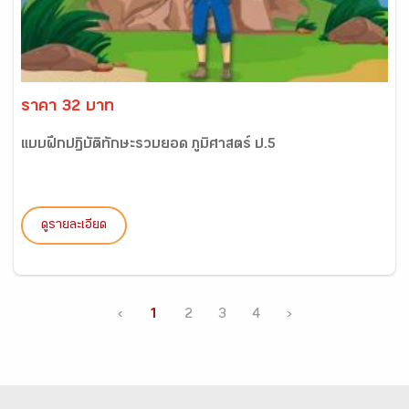
ราคา 32 บาท
แบบฝึกปฏิบัติทักษะรวบยอด ภูมิศาสตร์ ป.5
ดูรายละเอียด
‹
1
2
3
4
›