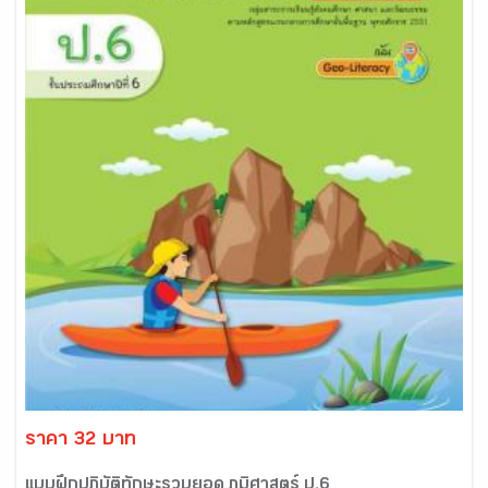
ราคา 32 บาท
แบบฝึกปฏิบัติทักษะรวบยอด ภูมิศาสตร์ ป.6