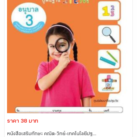
ราคา 38 บาท
หนังสือเสริมทักษะ คณิต-วิทย์-เทคโนโลยีปฐ...