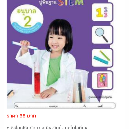
ราคา 38 บาท
หนังสือเสริมทักษะ คณิต-วิทย์-เทคโนโลยีปฐ...