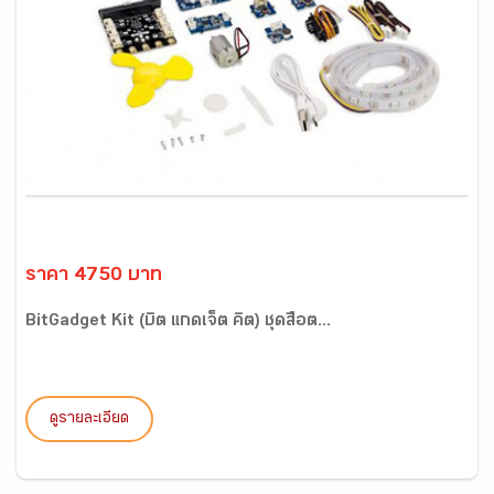
ราคา 4750 บาท
BitGadget Kit (บิต แกดเจ็ต คิต) ชุดสื่อต...
ดูรายละเอียด