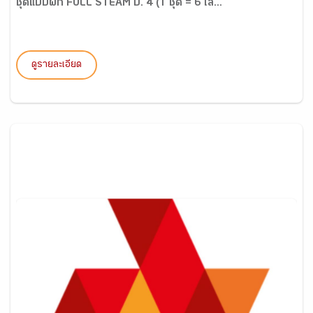
ชุดแบบฝึก FULL STEAM ป. 4 (1 ชุด = 6 เล่...
ดูรายละเอียด