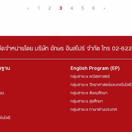
‹
1
2
3
4
5
6
›
จัดจำหน่ายโดย บริษัท อักษร อินสไปร์ จำกัด โทร 02-6
้นฐาน
English Program (EP)
กลุ่มสาระฯ คณิตศาสตร์
กลุ่มสาระฯ วิทยาศาสตร์และเทคโนโลยี
ียน
กลุ่มสาระฯ สังคมศึกษา
กลุ่มสาระฯ สุขศึกษา
กลุ่มสาระฯ ภาษาต่างประเทศ
โนโลยี