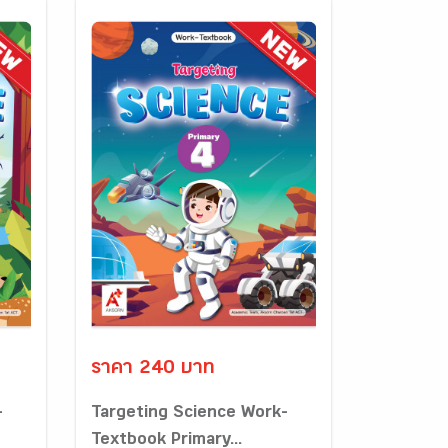
ราคา 240 บาท
-
Targeting Science Work-
Textbook Primary...