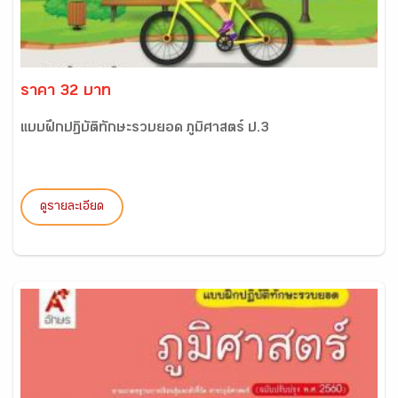
ราคา 32 บาท
แบบฝึกปฏิบัติทักษะรวบยอด ภูมิศาสตร์ ป.3
ดูรายละเอียด