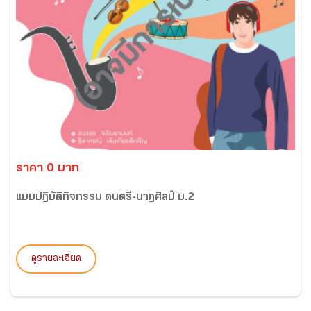
ราคา 0 บาท
แบบปฏิบัติกิจกรรม ดนตรี-นาฏศิลป์ ม.2
ดูรายละเอียด