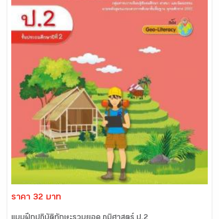
ราคา 32 บาท
แบบฝึกปฏิบัติทักษะรวบยอด ภูมิศาสตร์ ป.2