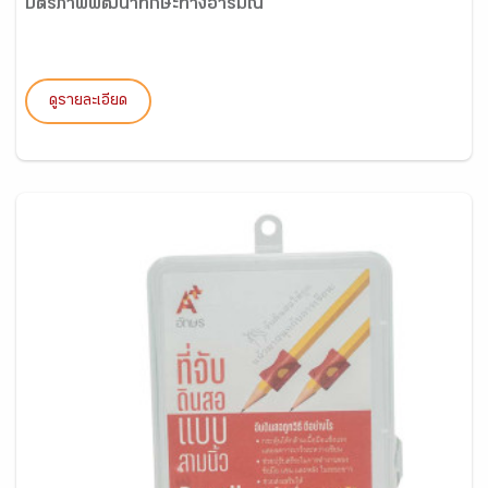
บัตรภาพพัฒนาทักษะทางอารมณ์
ดูรายละเอียด