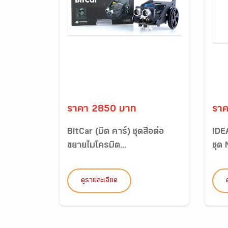
ราคา 2850 บาท
รา
BitCar (บิต คาร์) ชุดสื่อต่อ
IDE
ขยายไมโครบิต...
ชุด
ดูรายละเอียด