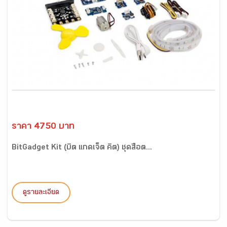
ราคา 4750 บาท
BitGadget Kit (บิต แกดเจ็ต คิต) ชุดสื่อต...
ดูรายละเอียด