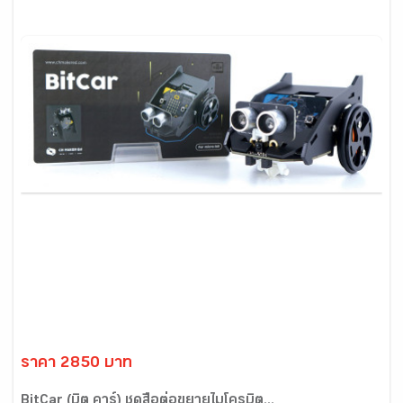
ราคา 2850 บาท
BitCar (บิต คาร์) ชุดสื่อต่อขยายไมโครบิต...