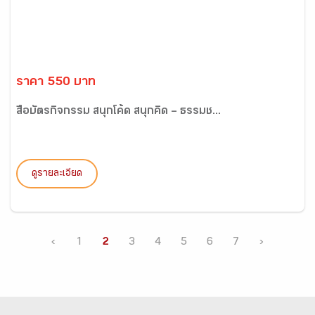
ราคา 550 บาท
สื่อบัตรกิจกรรม สนุกโค้ด สนุกคิด – ธรรมช...
ดูรายละเอียด
‹
1
2
3
4
5
6
7
›