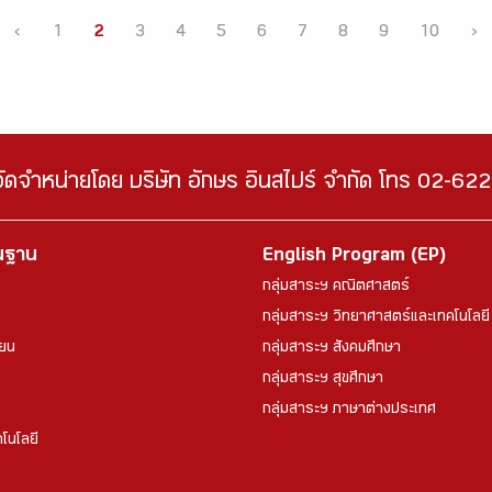
‹
1
2
3
4
5
6
7
8
9
10
›
จัดจำหน่ายโดย บริษัท อักษร อินสไปร์ จำกัด โทร 02-6
้นฐาน
English Program (EP)
กลุ่มสาระฯ คณิตศาสตร์
กลุ่มสาระฯ วิทยาศาสตร์และเทคโนโลยี
ียน
กลุ่มสาระฯ สังคมศึกษา
กลุ่มสาระฯ สุขศึกษา
กลุ่มสาระฯ ภาษาต่างประเทศ
โนโลยี