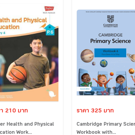
า 210 บาท
ราคา 325 บาท
er Health and Physical
Cambridge Primary Scie
cation Work...
Workbook with...