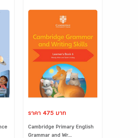
ราคา 475 บาท
nce
Cambridge Primary English
Grammar and Wr...