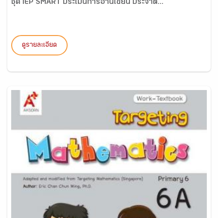
ชุด IEP SMART ประเมินการอ่านเขียน ประจำต...
ดูรายละเอียด