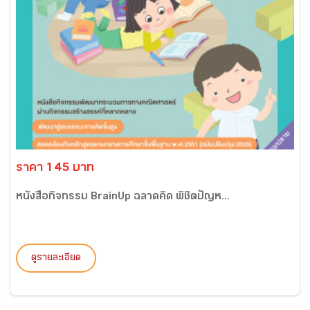
ราคา 145 บาท
หนังสือกิจกรรม BrainUp ฉลาดคิด พิชิตปัญห...
ดูรายละเอียด