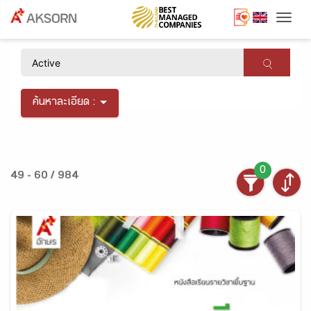
Togg
×
ค้นหาละเอียด :
0
49 - 60 / 984