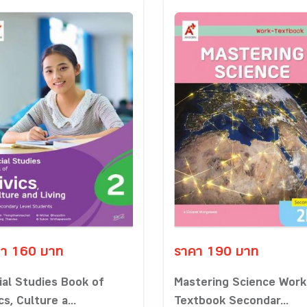
า 160 บาท
ราคา 190 บาท
ial Studies Book of
Mastering Science Work
cs, Culture a...
Textbook Secondar...