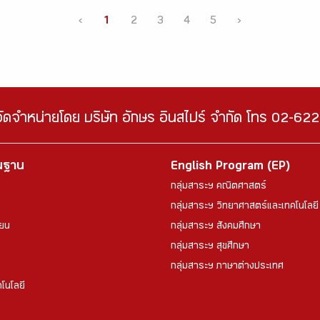
‹
1
2
3
4
5
›
จัดจำหน่ายโดย บริษัท อักษร อินสไปร์ จำกัด โทร 02-6
้นฐาน
English Program (EP)
กลุ่มสาระฯ คณิตศาสตร์
กลุ่มสาระฯ วิทยาศาสตร์และเทคโนโลยี
ียน
กลุ่มสาระฯ สังคมศึกษา
กลุ่มสาระฯ สุขศึกษา
กลุ่มสาระฯ ภาษาต่างประเทศ
โนโลยี