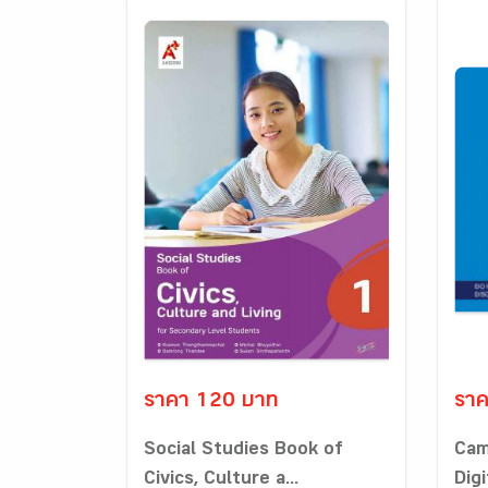
ราคา 120 บาท
รา
Social Studies Book of
Cam
Civics, Culture a...
Digi