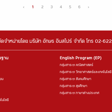
‹
1
2
3
4
5
6
›
จัดจำหน่ายโดย บริษัท อักษร อินสไปร์ จำกัด โทร 02-6
้นฐาน
English Program (EP)
กลุ่มสาระฯ คณิตศาสตร์
กลุ่มสาระฯ วิทยาศาสตร์และเทคโนโลยี
ียน
กลุ่มสาระฯ สังคมศึกษา
กลุ่มสาระฯ สุขศึกษา
กลุ่มสาระฯ ภาษาต่างประเทศ
โนโลยี