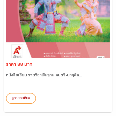
ราคา 88 บาท
หนังสือเรียน รายวิชาพื้นฐาน ดนตรี-นาฏศิล...
ดูรายละเอียด