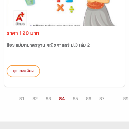
ราคา 120 บาท
สื่อฯ แม่บทมาตรฐาน คณิตศาสตร์ ป.3 เล่ม 2
ดูรายละเอียด
2
...
81
82
83
84
85
86
87
...
89