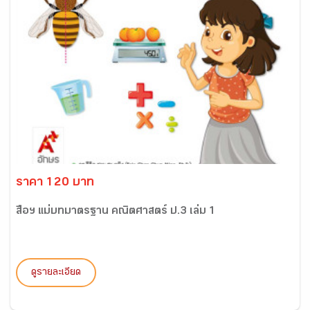
ราคา 120 บาท
สื่อฯ แม่บทมาตรฐาน คณิตศาสตร์ ป.3 เล่ม 1
ดูรายละเอียด