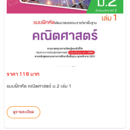
ราคา 118 บาท
แบบฝึกหัด คณิตศาสตร์ ม.2 เล่ม 1
ดูรายละเอียด