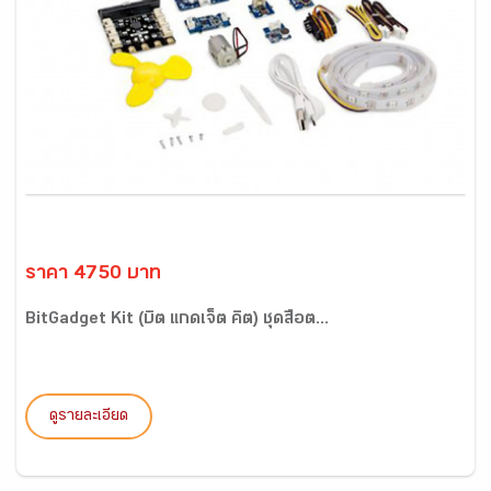
ราคา 4750 บาท
BitGadget Kit (บิต แกดเจ็ต คิต) ชุดสื่อต...
ดูรายละเอียด