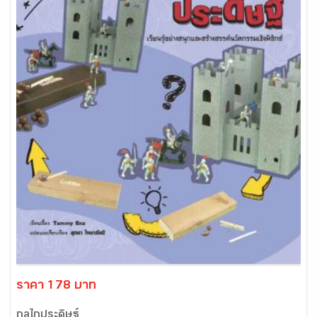
ราคา 178 บาท
กลไกประดิษฐ์